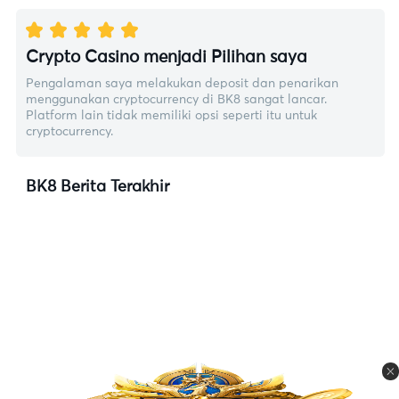
Crypto Casino menjadi Pilihan saya
Pengalaman saya melakukan deposit dan penarikan
menggunakan cryptocurrency di BK8 sangat lancar.
Platform lain tidak memiliki opsi seperti itu untuk
cryptocurrency.
BK8 Berita Terakhir