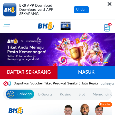
×
BK8 APP Download
Download versi APP
Unduh
SEKARANG
DAFTAR SEKARANG
MASUK
Lainnya
BK8 NEWS dengan bangga melanjutkan kerja sama sebagai Spo
Olahraga
E-Sports
Kasino
Slot
Memancing
Popular