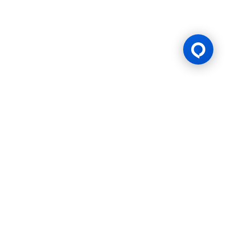
Lesen Permainan
BK8 dioperasikan oleh Mettlemind Tech Ltd., dengan nomor
registrasi: 15779, dan alamat terdaftar di Hamchako,
Mutsamudu, Pulau Otonom Anjouan, Uni Komoro. BK8
berlisensi dan teregulasi oleh Pemerintah Pulau Otonom