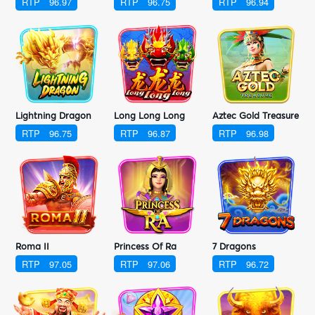
RTP
96.97
RTP
96.75
RTP
96.94
Lightning Dragon
Long Long Long
Aztec Gold Treasure
RTP
96.75
RTP
96.87
RTP
96.98
Roma II
Princess Of Ra
7 Dragons
RTP
97.05
RTP
97.06
RTP
96.72