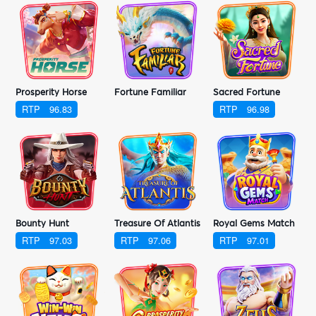
Prosperity Horse
Fortune Familiar
Sacred Fortune
RTP
96.83
RTP
96.98
Bounty Hunt
Treasure Of Atlantis
Royal Gems Match
RTP
97.03
RTP
97.06
RTP
97.01