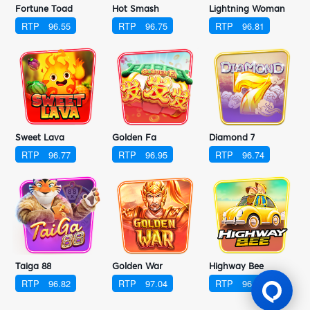
Fortune Toad
Hot Smash
Lightning Woman
RTP
96.55
RTP
96.75
RTP
96.81
Sweet Lava
Golden Fa
Diamond 7
RTP
96.77
RTP
96.95
RTP
96.74
Taiga 88
Golden War
Highway Bee
RTP
96.82
RTP
97.04
RTP
96.83