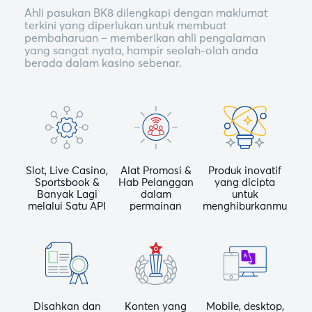
Ahli pasukan BK8 dilengkapi dengan maklumat
terkini yang diperlukan untuk membuat
pembaharuan – memberikan ahli pengalaman
yang sangat nyata, hampir seolah-olah anda
berada dalam kasino sebenar.
Slot, Live Casino,
Alat Promosi &
Produk inovatif
Sportsbook &
Hab Pelanggan
yang dicipta
Banyak Lagi
dalam
untuk
melalui Satu API
permainan
menghiburkanmu
Disahkan dan
Konten yang
Mobile, desktop,