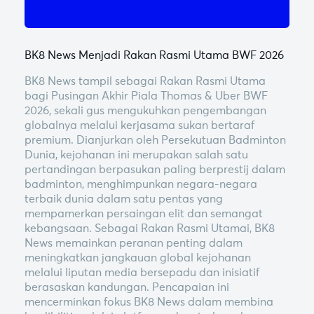
BK8 News Menjadi Rakan Rasmi Utama BWF 2026
BK8 News tampil sebagai Rakan Rasmi Utama
bagi Pusingan Akhir Piala Thomas & Uber BWF
2026, sekali gus mengukuhkan pengembangan
globalnya melalui kerjasama sukan bertaraf
premium. Dianjurkan oleh Persekutuan Badminton
Dunia, kejohanan ini merupakan salah satu
pertandingan berpasukan paling berprestij dalam
badminton, menghimpunkan negara-negara
terbaik dunia dalam satu pentas yang
mempamerkan persaingan elit dan semangat
kebangsaan. Sebagai Rakan Rasmi Utamai, BK8
News memainkan peranan penting dalam
meningkatkan jangkauan global kejohanan
melalui liputan media bersepadu dan inisiatif
berasaskan kandungan. Pencapaian ini
mencerminkan fokus BK8 News dalam membina