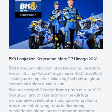
BK8 Lanjutkan Kerjasama MotoGP Hingga 2028
BK8 mengumumkan lanjutan kerjasama bersama
Gresini Racing MotoGP bagi musim 2027 dan 2028,
sekali gus memperkukuhkan lagi kehadiran global
jenama ini dalam dunia sukan.
Selepas menjadi Penaja Utama pada musim 2025
dan 2026, lanjutan kerjasama ini sekali lagi
mencerminkan kekuatan hubungan yang dibina
atas momentum yang terus berkembang,
pendedahan global, serta semangat bersama