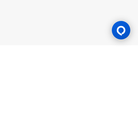
Lesen Permainan
BK8 diuruskan oleh Mettlemind Tech Ltd., nombor pendaftaran:
15779, dengan alamat berdaftar di Hamchako, Mutsamudu,
Pulau Autonomi Anjouan, Kesatuan Comoros. BK8 berlesen dan
dikawal selia oleh Kerajaan Pulau Autonomi Anjouan, Kesatuan