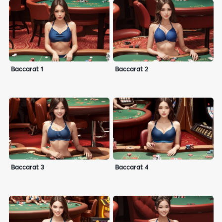
Baccarat 1
Baccarat 2
Baccarat 3
Baccarat 4