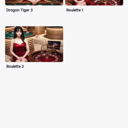
Dragon Tiger 3
Roulette 1
Roulette 2