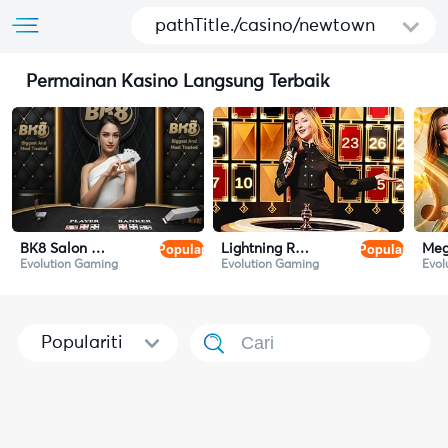
pathTitle./casino/newtown
Permainan Kasino Langsung Terbaik
Popular
Popular
BK8 Salon Prive Baccarat
Lightning Roulette
Meg
Evolution Gaming
Evolution Gaming
Evol
Populariti