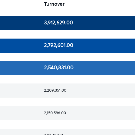
Turnover
3,912,629.00
2,792,601.00
2,540,831.00
2,209,351.00
2,150,586.00