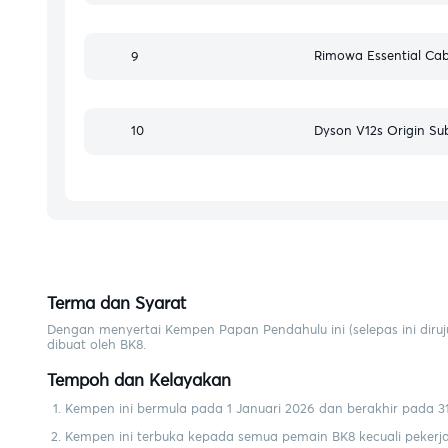
9
Rimowa Essential Cab
10
Dyson V12s Origin S
Terma dan Syarat
Dengan menyertai Kempen Papan Pendahulu ini (selepas ini diruj
dibuat oleh BK8.
Tempoh dan Kelayakan
Kempen ini bermula pada 1 Januari 2026 dan berakhir pada 
Kempen ini terbuka kepada semua pemain BK8 kecuali pekerj