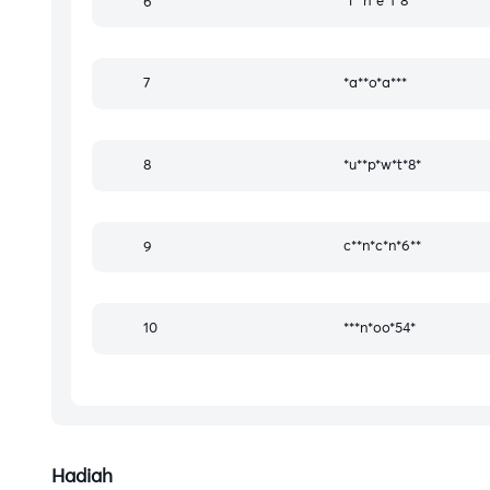
6
*i**h*e*1*8**
7
*a**o*a***
8
*u**p*w*t*8*
9
c**n*c*n*6**
10
***n*oo*54*
Hadiah