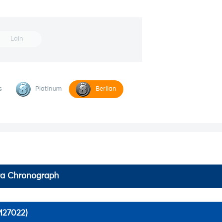
Lain
s
Platinum
Berlian
ra Chronograph
M27022)