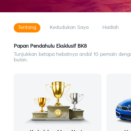
Tentang
Kedudukan Saya
Hadiah
Papan Pendahulu Eksklusif BK8
Tunjukkan betapa hebatnya anda! 10 pemain dengan
bulan.