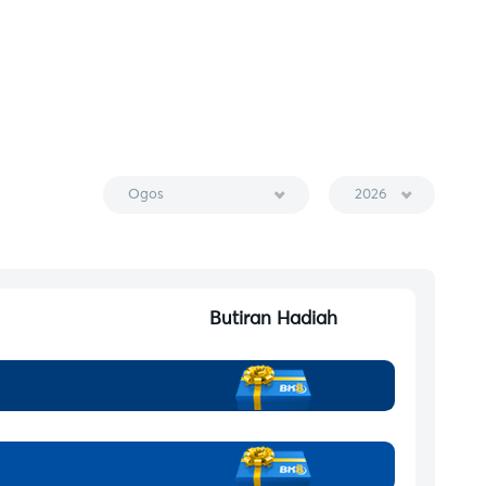
Ogos
2026
Butiran Hadiah