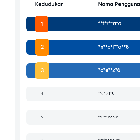
Kedudukan
Nama Pengguna
1
**t*r**a*a
2
*n**e*i**a**8
3
*c*e**z*6
4
**q*b*l*8
5
**u**u*a*8*