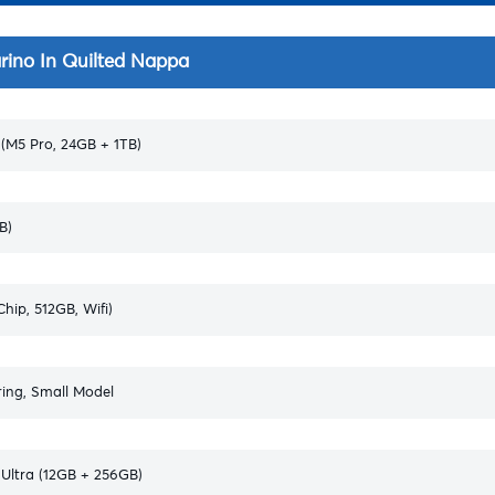
arino In Quilted Nappa
(M5 Pro, 24GB + 1TB)
B)
hip, 512GB, Wifi)
ring, Small Model
Ultra (12GB + 256GB)