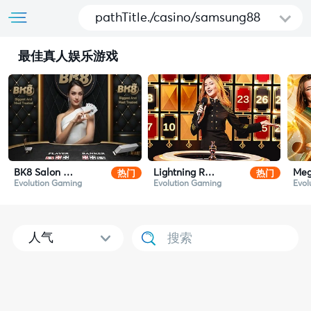
pathTitle./casino/samsung88
最佳真人娱乐游戏
热门
热门
BK8 Salon Prive Baccarat
Lightning Roulette
Meg
Evolution Gaming
Evolution Gaming
Evol
人气