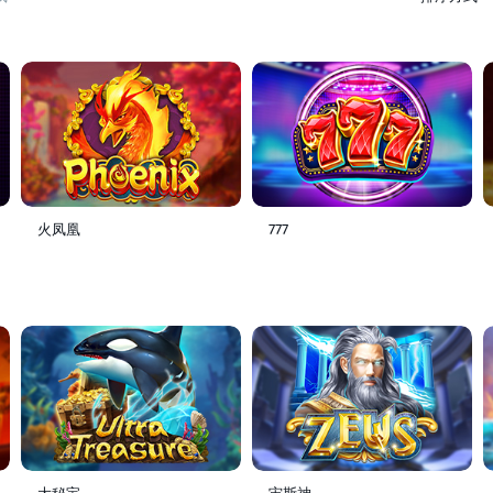
火凤凰
777