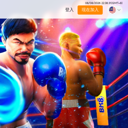
08/08/2026 22:38:34
(
GMT+8
)
登入
现在加入