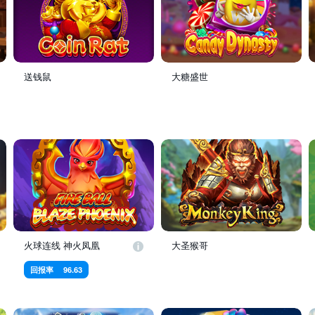
送钱鼠
大糖盛世
火球连线 神火凤凰
大圣猴哥
回报率
96.63