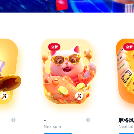
全新
全新
-
麻将凤
Nextspin
Nextspi