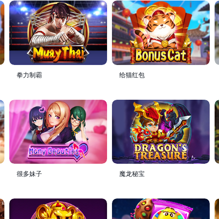
拳力制霸
给猫红包
很多妹子
魔龙秘宝