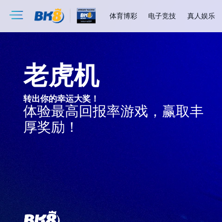
体育博彩
电子竞技
真人娱乐
老虎机
转出你的幸运大奖！
体验最高回报率游戏，赢取丰
厚奖励！