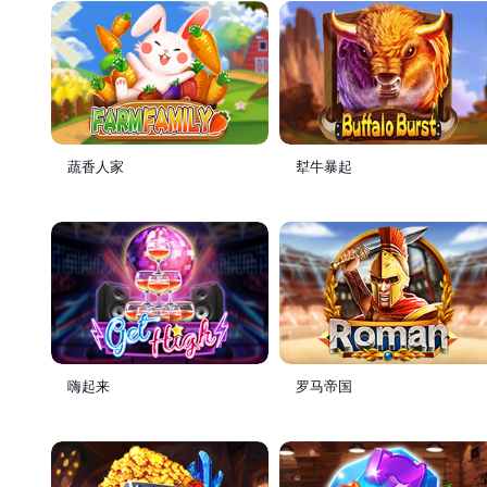
蔬香人家
犎牛暴起
嗨起来
罗马帝国