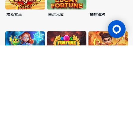
埃及女王
幸运元宝
搞怪派对
冰火奇缘
宝石 III
哪吒
奇物夜谈
黑手党
宝石 II