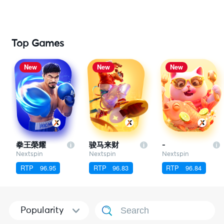
Top Games
New
New
New
拳王榮耀
骏马来财
-
Nextspin
Nextspin
Nextspin
RTP
96.95
RTP
96.83
RTP
96.84
Popularity