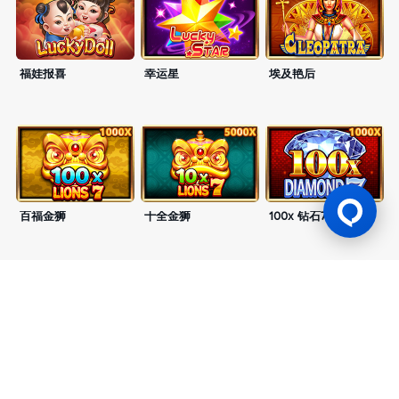
福娃报喜
幸运星
埃及艳后
百福金狮
十全金狮
100x 钻石7
恶龙宝藏
百万富豪之夜
咖啡BONANZA