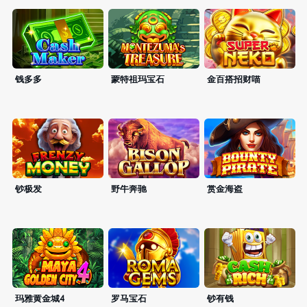
钱多多
金百搭招财喵
蒙特祖玛宝石
钞极发
野牛奔驰
赏金海盗
玛雅黄金城4
罗马宝石
钞有钱