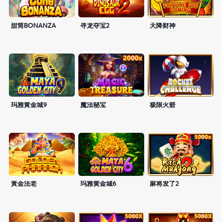
甜筒BONANZA
寻龙夺宝2
天降财神
玛雅黄金城9
魔法秘宝
极限火箭
黃金法老
玛雅黄金城6
麻将发了2