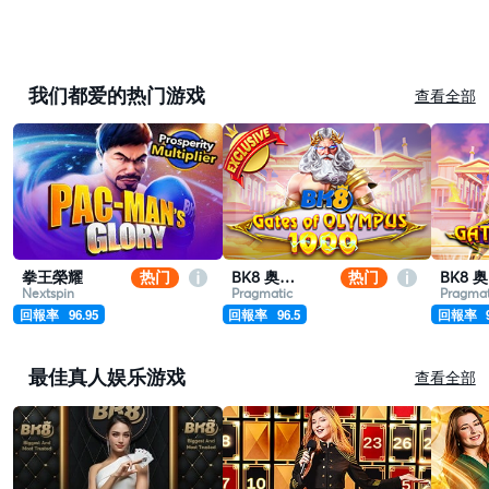
我们都爱的热门游戏
查看全部
拳王榮耀
BK8 奥林巴斯之门 1000
热门
热门
Nextspin
Pragmatic
Pragmat
回報率
96.95
回報率
96.5
回報率
最佳真人娱乐游戏
查看全部