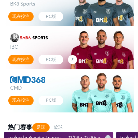
BK8 Sports
现在投注
PC版
IBC
现在投注
PC版
CMD
现在投注
PC版
热门赛事
足球
篮球
and - Premier League
22/08 - 02:00pm
England - Premie